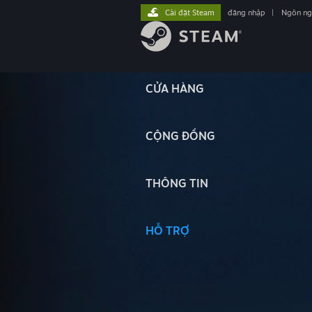
Cài đặt Steam
đăng nhập
|
Ngôn n
CỬA HÀNG
CỘNG ĐỒNG
THÔNG TIN
HỖ TRỢ