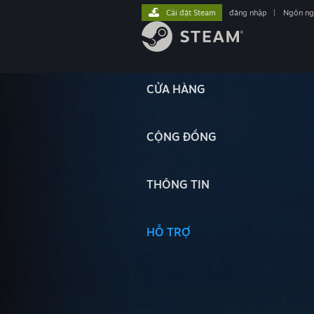
Cài đặt Steam
đăng nhập
|
Ngôn n
CỬA HÀNG
CỘNG ĐỒNG
THÔNG TIN
HỖ TRỢ