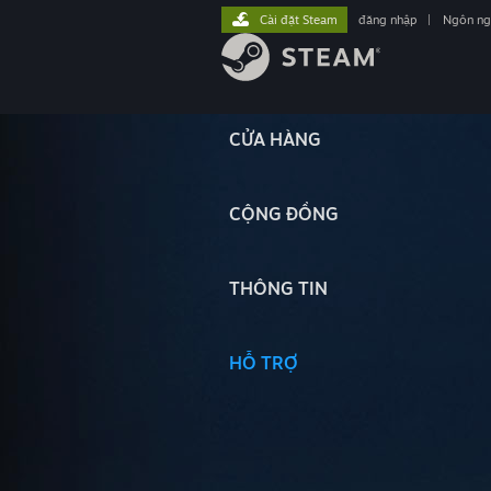
Cài đặt Steam
đăng nhập
|
Ngôn n
CỬA HÀNG
CỘNG ĐỒNG
THÔNG TIN
HỖ TRỢ