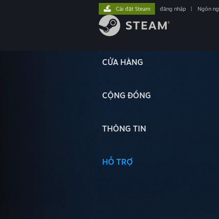
Cài đặt Steam
đăng nhập
|
Ngôn n
CỬA HÀNG
CỘNG ĐỒNG
THÔNG TIN
HỖ TRỢ