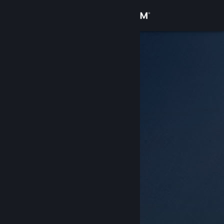
Đăng nhập
Cửa hàng
Cộng đồng
Thông tin
Hỗ trợ
Thay đổi ngôn ngữ
Cài ứng dụng Steam di động
Xem web cho desktop