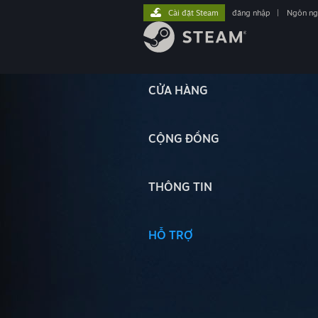
Cài đặt Steam
đăng nhập
|
Ngôn n
CỬA HÀNG
CỘNG ĐỒNG
THÔNG TIN
HỖ TRỢ