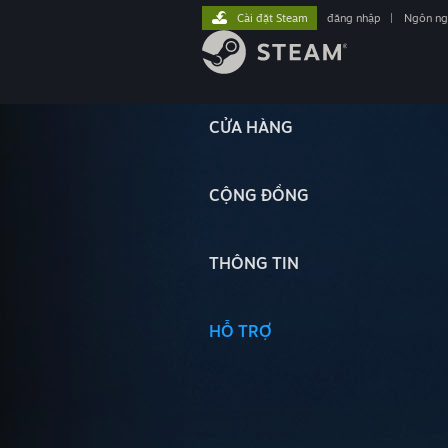
Cài đặt Steam
đăng nhập
|
Ngôn n
CỬA HÀNG
CỘNG ĐỒNG
THÔNG TIN
HỖ TRỢ