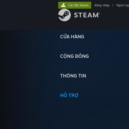
Cài đặt Steam
đăng nhập
|
Ngôn n
CỬA HÀNG
CỘNG ĐỒNG
THÔNG TIN
HỖ TRỢ