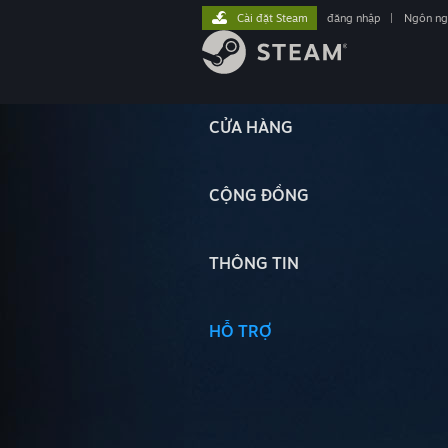
Cài đặt Steam
đăng nhập
|
Ngôn n
CỬA HÀNG
CỘNG ĐỒNG
THÔNG TIN
HỖ TRỢ