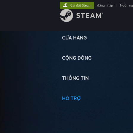
Cài đặt Steam
đăng nhập
|
Ngôn n
CỬA HÀNG
CỘNG ĐỒNG
THÔNG TIN
HỖ TRỢ