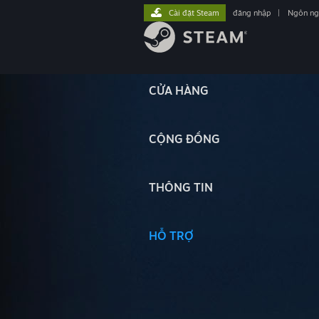
Cài đặt Steam
đăng nhập
|
Ngôn n
CỬA HÀNG
CỘNG ĐỒNG
THÔNG TIN
HỖ TRỢ