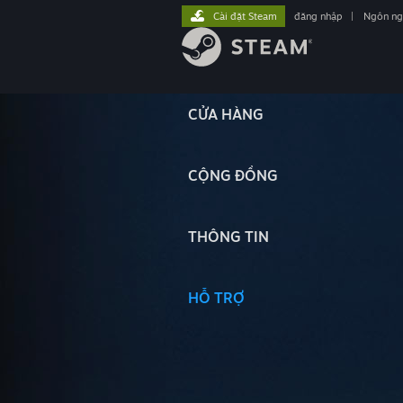
Cài đặt Steam
đăng nhập
|
Ngôn n
CỬA HÀNG
CỘNG ĐỒNG
THÔNG TIN
HỖ TRỢ