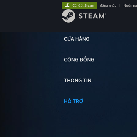
Cài đặt Steam
đăng nhập
|
Ngôn n
CỬA HÀNG
CỘNG ĐỒNG
THÔNG TIN
HỖ TRỢ