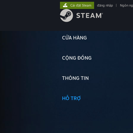
Cài đặt Steam
đăng nhập
|
Ngôn n
CỬA HÀNG
CỘNG ĐỒNG
THÔNG TIN
HỖ TRỢ