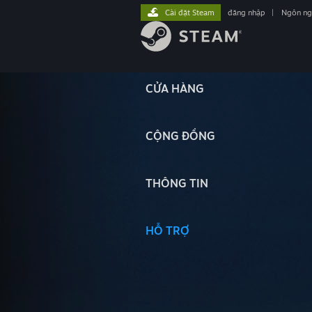
Cài đặt Steam
đăng nhập
|
Ngôn n
CỬA HÀNG
CỘNG ĐỒNG
THÔNG TIN
HỖ TRỢ