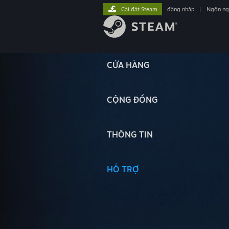
Cài đặt Steam
đăng nhập
|
Ngôn n
CỬA HÀNG
CỘNG ĐỒNG
THÔNG TIN
HỖ TRỢ