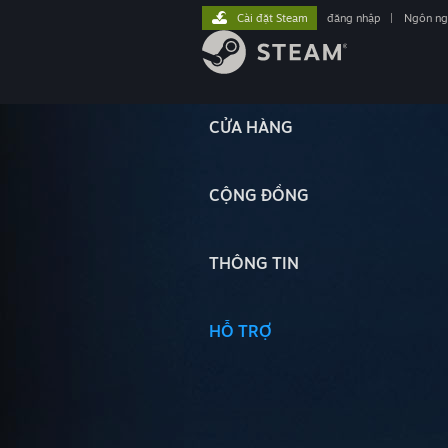
Cài đặt Steam
đăng nhập
|
Ngôn n
CỬA HÀNG
CỘNG ĐỒNG
THÔNG TIN
HỖ TRỢ