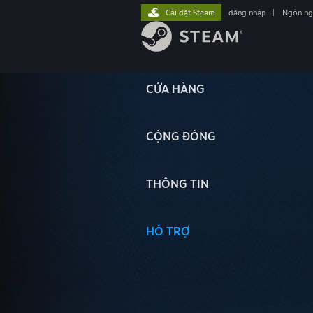
Cài đặt Steam
đăng nhập
|
Ngôn n
CỬA HÀNG
CỘNG ĐỒNG
THÔNG TIN
HỖ TRỢ