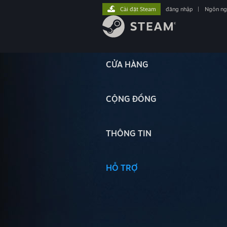
Cài đặt Steam
đăng nhập
|
Ngôn n
CỬA HÀNG
CỘNG ĐỒNG
THÔNG TIN
HỖ TRỢ