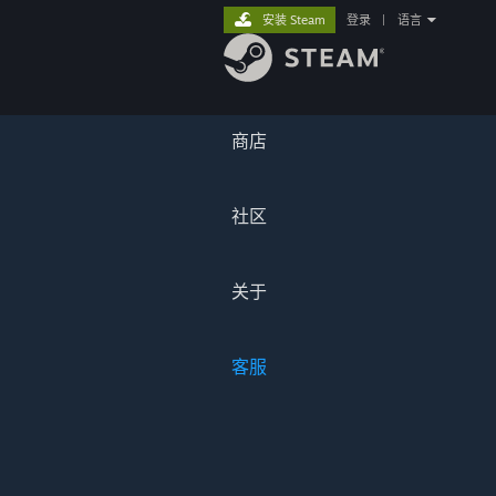
安装 Steam
登录
|
语言
商店
社区
关于
客服