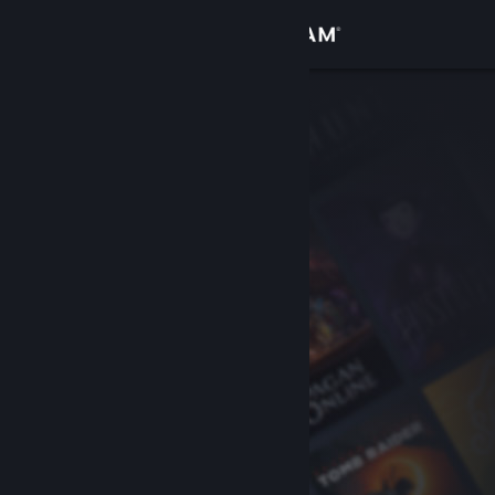
登录
商店
社区
关于
客服
更改语言
获取 Steam 手机应用
查看桌面版网站