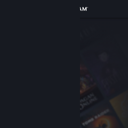
登录
商店
社区
关于
客服
更改语言
获取 Steam 手机应用
查看桌面版网站