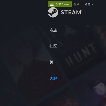
安装 Steam
登录
|
语言
商店
社区
关于
客服