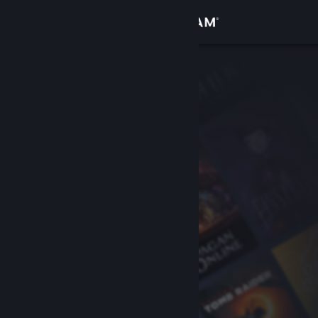
登录
商店
社区
关于
客服
更改语言
获取 Steam 手机应用
查看桌面版网站