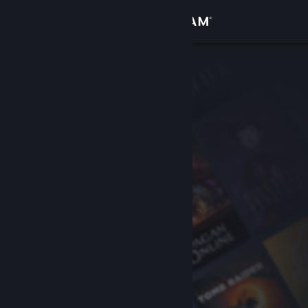
登录
商店
社区
关于
客服
更改语言
获取 Steam 手机应用
查看桌面版网站