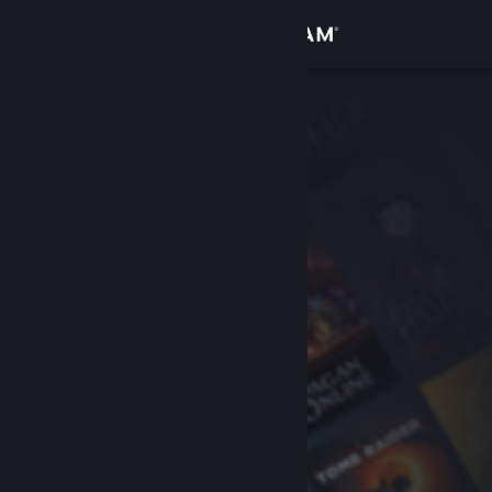
登录
商店
社区
关于
客服
更改语言
获取 Steam 手机应用
查看桌面版网站