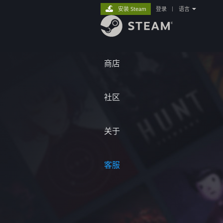
安装 Steam
登录
|
语言
商店
社区
关于
客服