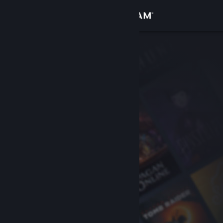
登录
商店
社区
关于
客服
更改语言
获取 Steam 手机应用
查看桌面版网站