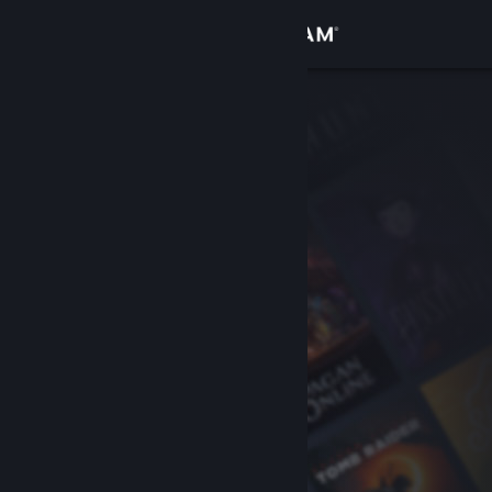
登录
商店
社区
关于
客服
更改语言
获取 Steam 手机应用
查看桌面版网站