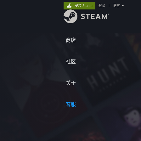
安装 Steam
登录
|
语言
商店
社区
关于
客服