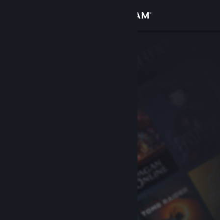
登录
商店
社区
关于
客服
更改语言
获取 Steam 手机应用
查看桌面版网站