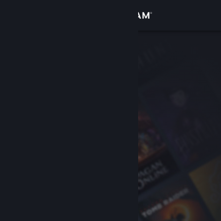
登录
商店
社区
关于
客服
更改语言
获取 Steam 手机应用
查看桌面版网站