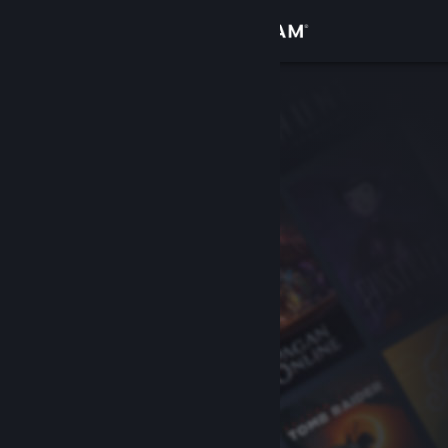
登录
商店
社区
关于
客服
更改语言
获取 Steam 手机应用
查看桌面版网站