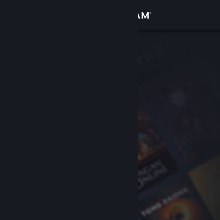
登录
商店
社区
关于
客服
更改语言
获取 Steam 手机应用
查看桌面版网站