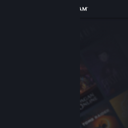
登录
商店
社区
关于
客服
更改语言
获取 Steam 手机应用
查看桌面版网站