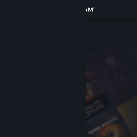
登录
商店
社区
关于
客服
更改语言
获取 Steam 手机应用
查看桌面版网站