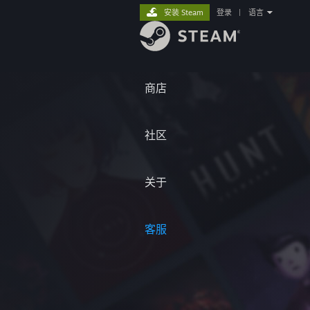
安装 Steam
登录
|
语言
商店
社区
关于
客服