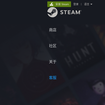
安装 Steam
登录
|
语言
商店
社区
关于
客服