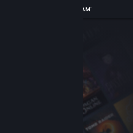
登录
商店
社区
关于
客服
更改语言
获取 Steam 手机应用
查看桌面版网站