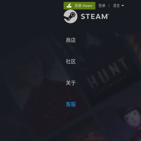
安装 Steam
登录
|
语言
商店
社区
关于
客服