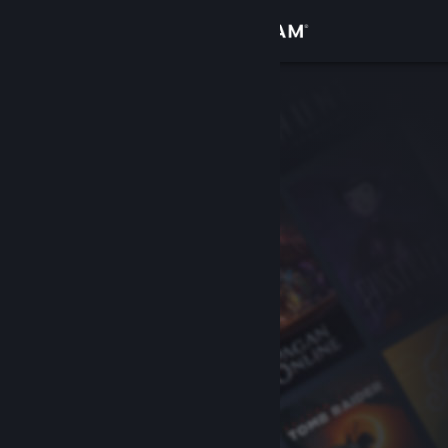
登录
商店
社区
关于
客服
更改语言
获取 Steam 手机应用
查看桌面版网站