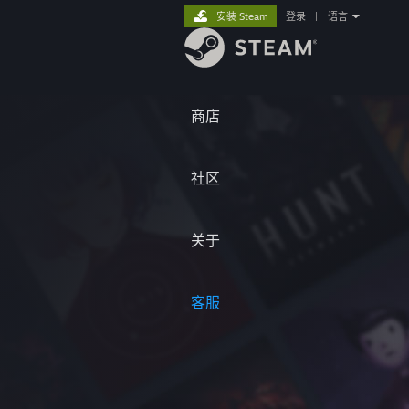
安装 Steam
登录
|
语言
商店
社区
关于
客服