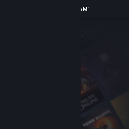
登录
商店
社区
关于
客服
更改语言
获取 Steam 手机应用
查看桌面版网站