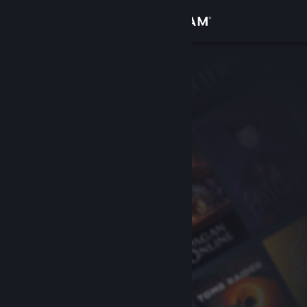
登录
商店
社区
关于
客服
更改语言
获取 Steam 手机应用
查看桌面版网站