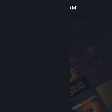
登录
商店
社区
关于
客服
更改语言
获取 Steam 手机应用
查看桌面版网站