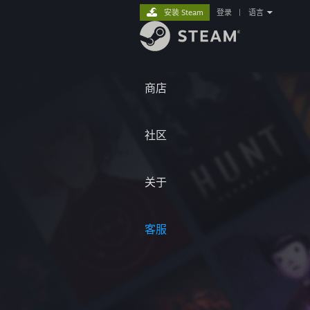
安装 Steam
登录
|
语言
商店
社区
关于
客服