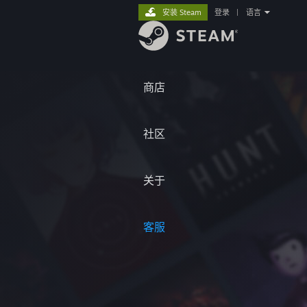
安装 Steam
登录
|
语言
商店
社区
关于
客服