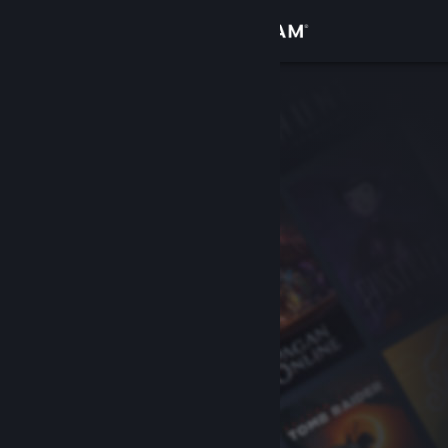
登录
商店
社区
关于
客服
更改语言
获取 Steam 手机应用
查看桌面版网站