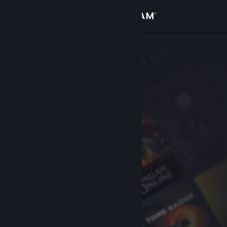
登录
商店
社区
关于
客服
更改语言
获取 Steam 手机应用
查看桌面版网站