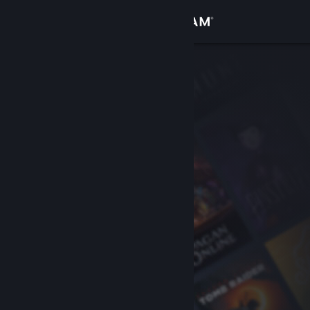
登录
商店
社区
关于
客服
更改语言
获取 Steam 手机应用
查看桌面版网站